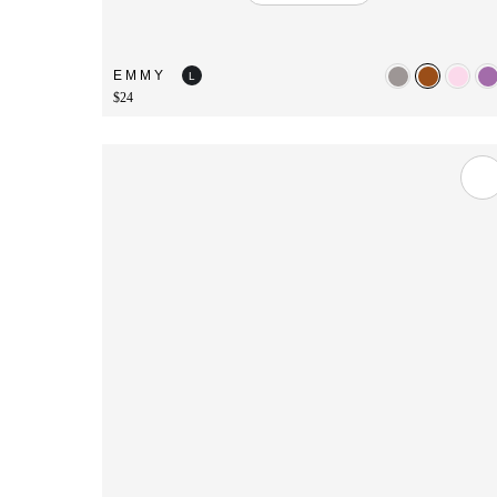
EMMY
L
$24