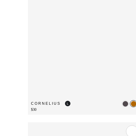
CORNELIUS
L
$30