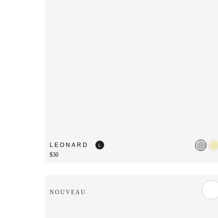
LEONARD
L
$30
NOUVEAU