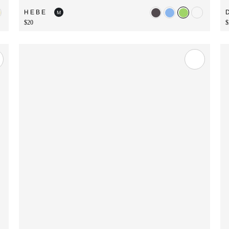
HEBE
M
$20
$