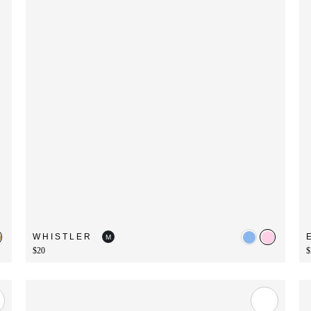
WHISTLER
M
$20
$