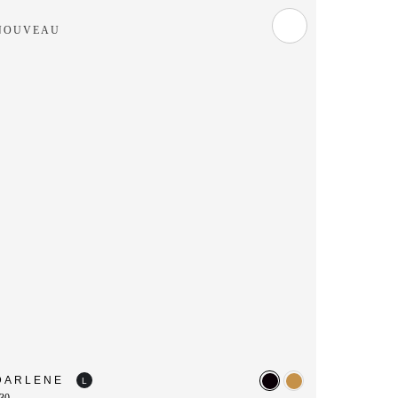
NOUVEAU
DARLENE
L