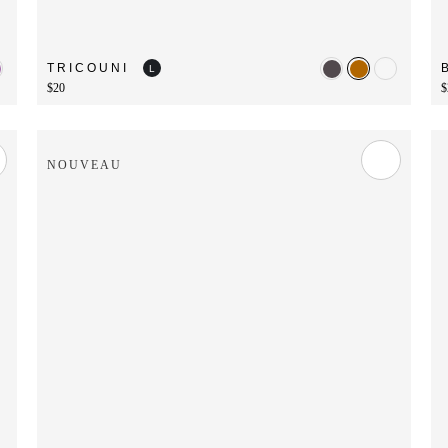
TRICOUNI
L
$20
$
NOUVEAU