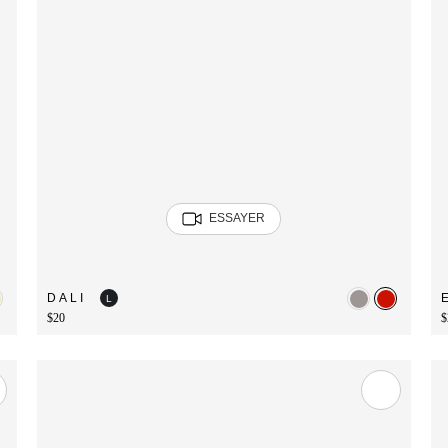
ESSAYER
DALI
L
$20
$