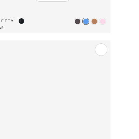
BETTY
L
24