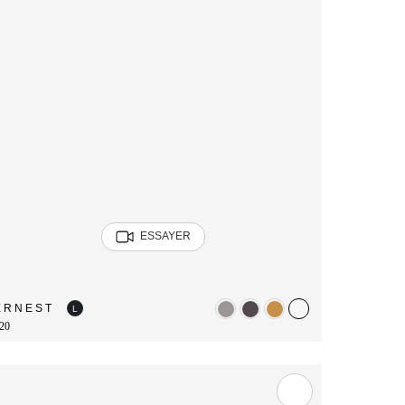
ESSAYER
ERNEST
L
20