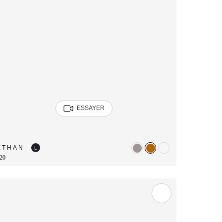
ESSAYER
ETHAN
L
20