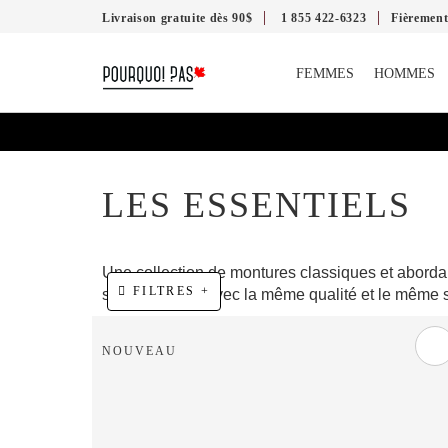
Livraison gratuite dès 90$
1 855 422-6323
Fièremen
FEMMES
HOMMES
LES ESSENTIELS
Une collection de montures classiques et abordab
FILTRES +
seulement 5$, avec la même qualité et le même s
NOUVEAU