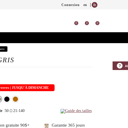
Connexion
en
fr
0
0
0
aire
GRIS
?
A
s verres | JUSQU'À DIMANCHE
de
50 □ 21-140
Guide des tailles
son gratuite 90$+
Garantie 365 jours