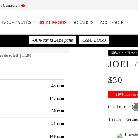
nt Canadien
NOUVEAUTÉS
30$ ET MOINS
SOLAIRES
ACCESSOIRES
-30% sur la 2eme paire
Code: BOGO
30% sur la 2ème p
es de soleil | TR90
JOEL
$30
43 mm
-20% sur le
143 mm
Couleur
50 mm
Taille
Gran
21 mm
Livrai
140 mm