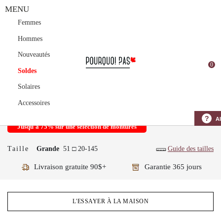
Couleur
Femmes
-30% sur la 2eme paire
Code: BOGO
Hommes
Nouveautés
30% sur la 2ème paire
0
Soldes
MAMQUAM
ROSE
Solaires
$15
Accessoires
$20
Économisez 5$ aujourd'hui
?
A
Jusqu'à 75% sur une sélection de montures
Taille
Grande
51 □ 20-145
Guide des tailles
Livraison gratuite 90$+
Garantie 365 jours
L'ESSAYER À LA MAISON