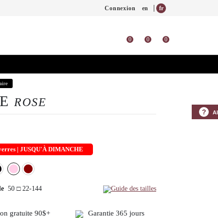
Connexion
en
fr
0
0
0
aire
LE
ROSE
?
A
s verres | JUSQU'À DIMANCHE
de
50 □ 22-144
Guide des tailles
son gratuite 90$+
Garantie 365 jours