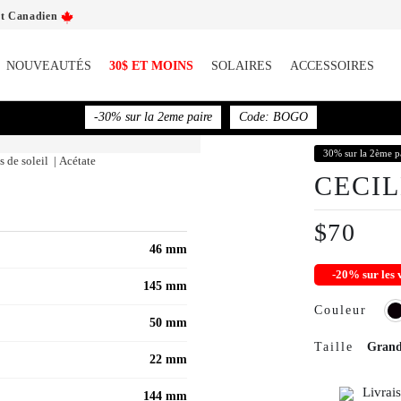
nt Canadien
NOUVEAUTÉS
30$ ET MOINS
SOLAIRES
ACCESSOIRES
-30% sur la 2eme paire
Code: BOGO
30% sur la 2ème p
 de soleil | Acétate
CECI
$70
46 mm
-20% sur le
145 mm
Couleur
50 mm
Taille
Gran
22 mm
Livrai
144 mm