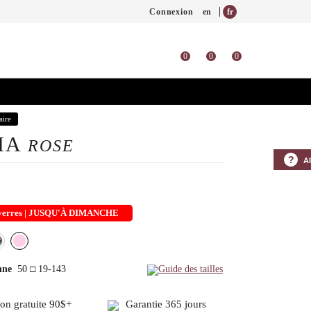
Connexion
en
fr
0
0
0
aire
CIA
ROSE
?
A
s verres | JUSQU'À DIMANCHE
nne
50 □ 19-143
Guide des tailles
son gratuite 90$+
Garantie 365 jours