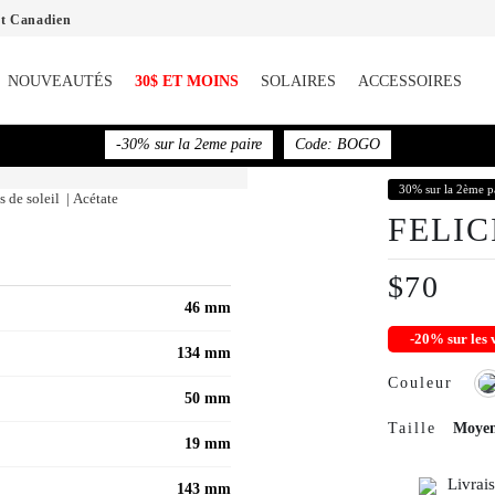
nt Canadien
NOUVEAUTÉS
30$ ET MOINS
SOLAIRES
ACCESSOIRES
-30% sur la 2eme paire
Code: BOGO
30% sur la 2ème p
 de soleil | Acétate
FELI
$70
46 mm
-20% sur le
134 mm
Couleur
50 mm
Taille
Moye
19 mm
Livrai
143 mm