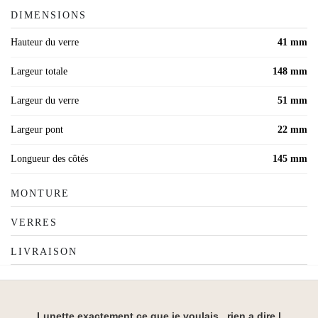
DIMENSIONS
Hauteur du verre
41 mm
Largeur totale
148 mm
Largeur du verre
51 mm
Largeur pont
22 mm
Longueur des côtés
145 mm
MONTURE
VERRES
LIVRAISON
Lunette exactement ce que je voulais , rien a dire l