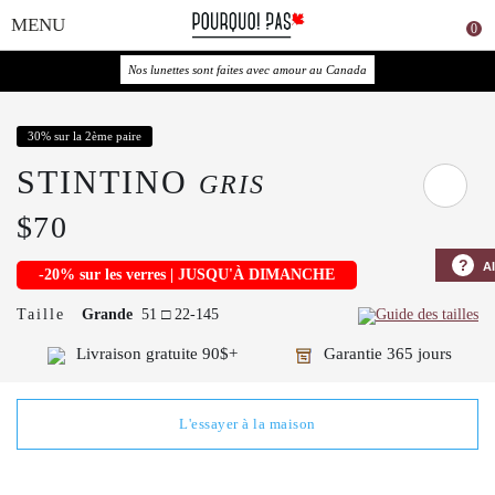
0
Couleur
Nos lunettes sont faites avec amour au Canada
30% sur la 2ème paire
STINTINO
GRIS
$70
?
A
-20% sur les verres | JUSQU'À DIMANCHE
Taille
Grande
51 □ 22-145
Guide des tailles
Livraison gratuite 90$+
Garantie 365 jours
L'essayer à la maison