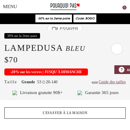
0
Couleur
-30% sur la 2eme paire
Code: BOGO
ESSAYER
30% sur la 2ème paire
LAMPEDUSA
BLEU
$70
?
A
-20% sur les verres | JUSQU'À DIMANCHE
Taille
Grande
53 □ 20-140
Guide des tailles
Livraison gratuite 90$+
Garantie 365 jours
L'ESSAYER À LA MAISON