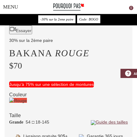
0
-30% sur la 2eme paire
Code: BOGO
Essayer
30% sur la 2ème paire
BAKANA
ROUGE
$70
?
A
Jusqu'à 75% sur une sélection de montures
Couleur
Taille
54 □ 18-145
Guide des tailles
Grande
Livraison gratuite 90$+
Garantie 365 jours