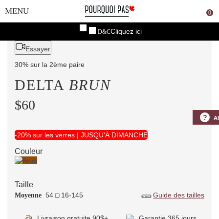
0
Cliquez ici
D&C
Essayer
30% sur la 2ème paire
DELTA
BRUN
$60
?
A
-20% sur les verres | JUSQU'À DIMANCHE
Couleur
Taille
54 □ 16-145
Guide des tailles
Moyenne
Livraison gratuite 90$+
Garantie 365 jours