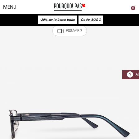
0
-30% sur la 2eme paire
Code: BOGO
ESSAYER
?
AI